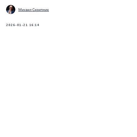
Оставить заявку
Михаил Скрипник
Оставляя свои данные, вы соглашаетесь с
политикой конфиденциальности
2026-01-21 16:14
© все права защищены
Политика конфиденциальности
Разработчик сайта
Smart-sales.kz@mail.ru
ТОО "RM SALES"
БИН: 190840003713
Юр. адрес: 050026, г. Алматы, ул. Карасай батыра 156, оф. 213