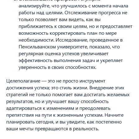
анализируйте, что улучшилось с момента начала
работы над целями. Отслеживание прогресса не
КОНТАКТЫ
только позволяет вам видеть, как вы
приближаетесь к своим целям, но и предоставляет
возможность корректировать план по мере
необходимости. Исследование, проведенное в
+7 (707) 259 09 54
Пенсильванском университете, показало, что
регулярная оценка успехов увеличивает
эффективность выполнения задач и укрепляет
уверенность в своих способностях.
WhatsApp
Целеполагание — это не просто инструмент
достижения успеха; это стиль жизни. Внедрение этих
стратегий не только помогает вам достигать желаемых
Мы расскажем вам подробно
результатов, но и улучшает вашу способность
обо всех возможностях и условиях
адаптироваться к изменениям и преодолевать
препятствия на пути к жизненным успехам. Начните
+7
планировать сегодня, и вы увидите, как постепенно
ваши мечты превращаются в реальность.