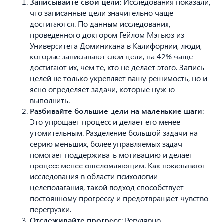
Записывайте свои цели
: Исследования показали,
что записанные цели значительно чаще
достигаются. По данным исследования,
проведенного доктором Гейлом Мэтьюз из
Университета Доминикана в Калифорнии, люди,
которые записывают свои цели, на 42% чаще
достигают их, чем те, кто не делает этого. Запись
целей не только укрепляет вашу решимость, но и
ясно определяет задачи, которые нужно
выполнить.
Разбивайте большие цели на маленькие шаги
:
Это упрощает процесс и делает его менее
утомительным. Разделение большой задачи на
серию меньших, более управляемых задач
помогает поддерживать мотивацию и делает
процесс менее ошеломляющим. Как показывают
исследования в области психологии
РОСТ ПРОДАЖ ONLINE.
07 : 11 : 20 : 13
ЦЕНА ПРИ РАННЕЙ ЗАПИСИ 75 000 ₸
часы
дни
мин
сек
целеполагания, такой подход способствует
ПОДРОБНЕЕ
постоянному прогрессу и предотвращает чувство
перегрузки.
Отслеживайте прогресс
: Регулярно