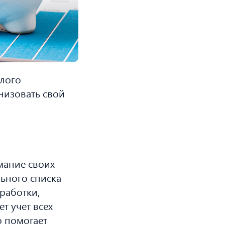
лого
низовать свой
мание своих
льного списка
работки,
т учет всех
о помогает