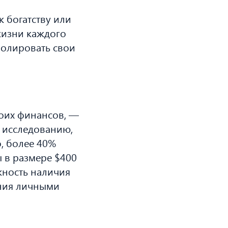
 богатству или
жизни каждого
ролировать свои
воих финансов, —
о исследованию,
, более 40%
 в размере $400
жность наличия
ения личными