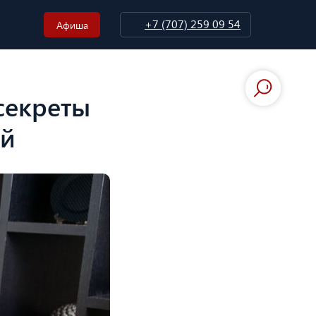
+7 (707) 259 09 54
Афиша
секреты
ий