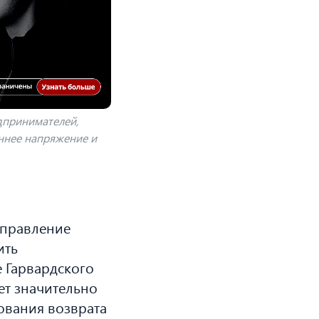
дпринимателей,
еннее напряжение и
управление
ить
 Гарвардского
ет значительно
ования возврата