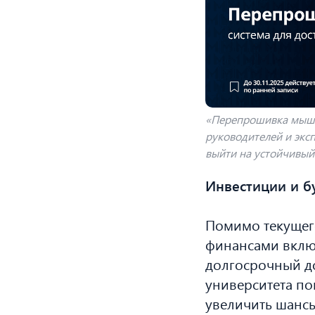
«Перепрошивка мышл
руководителей и эксп
выйти на устойчивый 
Инвестиции и б
Помимо текущег
финансами включ
долгосрочный до
университета по
увеличить шансы