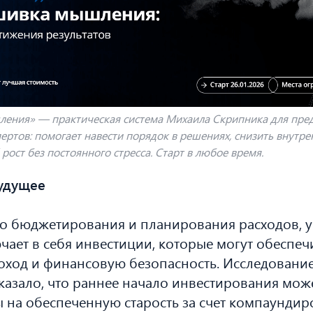
ения» — практическая система Михаила Скрипника для пре
ертов: помогает навести порядок в решениях, снизить внутр
рост без постоянного стресса. Старт в любое время.
удущее
о бюджетирования и планирования расходов, 
ает в себя инвестиции, которые могут обеспеч
ход и финансовую безопасность. Исследование
казало, что раннее начало инвестирования мож
 на обеспеченную старость за счет компаундир