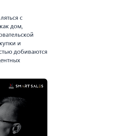
ляться с
как дом,
овательской
купки и
остью добиваются
центных