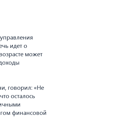
 управления
чь идет о
возрасте может
 доходы
и, говорил: «Не
 что осталось
личными
огом финансовой