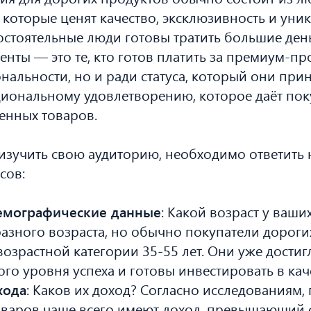
 которые ценят качество, эксклюзивность и уник
состоятельные люди готовы тратить большие ден
енты — это те, кто готов платить за премиум-пр
нальности, но и ради статуса, который они прин
циональному удовлетворению, которое даёт по
енных товаров.
изучить свою аудиторию, необходимо ответить 
сов:
демографические данные
: Какой возраст у ваши
разного возраста, но обычно покупатели дороги
 возрастной категории 35-55 лет. Они уже достиг
го уровня успеха и готовы инвестировать в каче
хода
: Каков их доход? Согласно исследованиям,
оваров чаще всего имеют доход, превышающий 