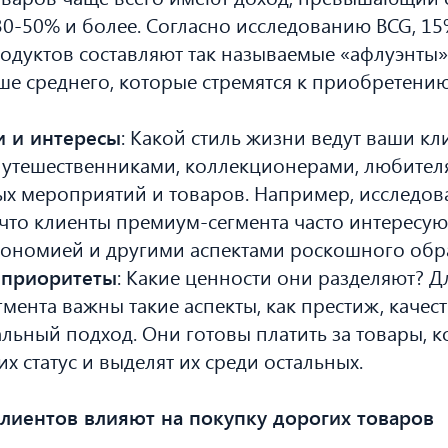
30-50% и более. Согласно исследованию BCG, 1
дуктов составляют так называемые «афлуэнты»
е среднего, которые стремятся к приобретению
и и интересы
: Какой стиль жизни ведут ваши к
путешественниками, коллекционерами, любите
х мероприятий и товаров. Например, исследов
 что клиенты премиум-сегмента часто интересую
рономией и другими аспектами роскошного обр
 приоритеты
: Какие ценности они разделяют? Д
мента важны такие аспекты, как престиж, качест
льный подход. Они готовы платить за товары, 
х статус и выделят их среди остальных.
лиентов влияют на покупку дорогих товаров