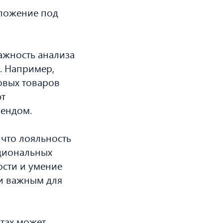
дложение под
ажность анализа
. Например,
овых товаров
ют
рендом.
 что лояльность
оциональных
ости и умение
ки важным для
тах может