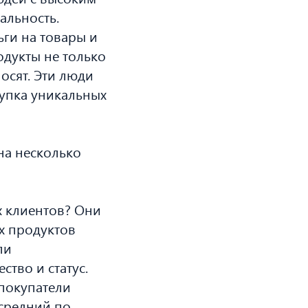
альность.
ьги на товары и
одукты не только
осят. Эти люди
купка уникальных
на несколько
х клиентов? Они
х продуктов
ли
ство и статус.
 покупатели
средний по