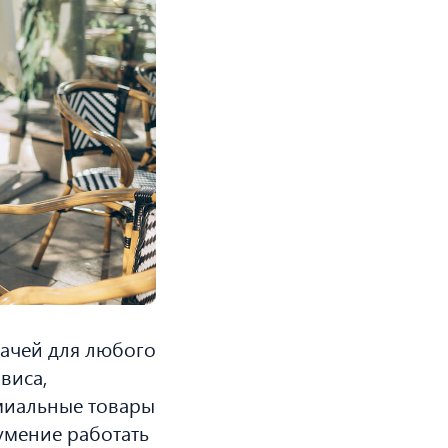
дачей для любого
виса,
миальные товары
умение работать