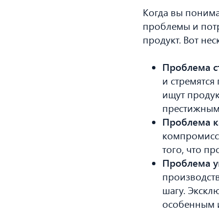
Когда вы понима
проблемы и потр
продукт. Вот не
Проблема с
и стремятся
ищут продук
престижным
Проблема к
компромисс 
того, что п
Проблема у
производств
шагу. Экскл
особенным и