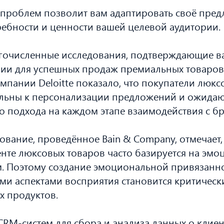
 проблем позволит вам адаптировать своё пре
ебности и ценности вашей целевой аудитории.
гочисленные исследования, подтверждающие в
рии для успешных продаж премиальных товаров
мпании Deloitte показало, что покупатели люкс
ельны к персонализации предложений и ожида
 подхода на каждом этапе взаимодействия с б
ование, проведённое Bain & Company, отмечает,
енте люксовых товаров часто базируется на эм
м. Поэтому создание эмоциональной привязанн
ими аспектами восприятия становится критичес
х продуктов.
RM-систем для сбора и анализа данных о клиен