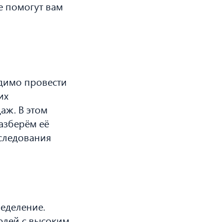
е помогут вам
одимо провести
их
аж. В этом
азберём её
сследования
еделение.
юдей с высоким