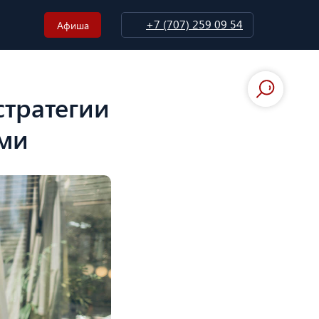
+7 (707) 259 09 54
Афиша
стратегии
ами