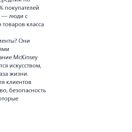
5% покупателей
 — люди с
 товаров класса
лиенты? Они
лями
ание McKinsey
тся искусством,
аза жизни.
ля клиентов
во, безопасность
которые