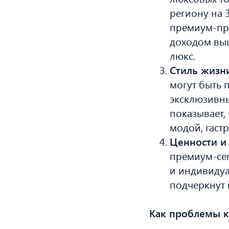
региону на 
премиум-про
доходом выш
люкс.
Стиль жизн
могут быть 
эксклюзивны
показывает,
модой, гаст
Ценности и
премиум-сег
и индивидуа
подчеркнут и
Как проблемы к