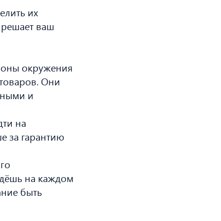
елить их
 решает ваш
ороны окружения
 товаров. Они
шными и
дти на
е за гарантию
ого
йдёшь на каждом
ание быть