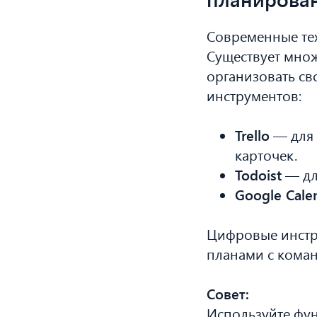
Современные те
Существует множ
организовать св
инструментов:
Trello
— для 
карточек.
Todoist
— дл
Google Cale
Цифровые инстру
планами с коман
Совет:
Используйте фун