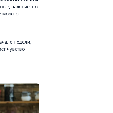
жные, важные, но
ые можно
ачале недели,
аст чувство