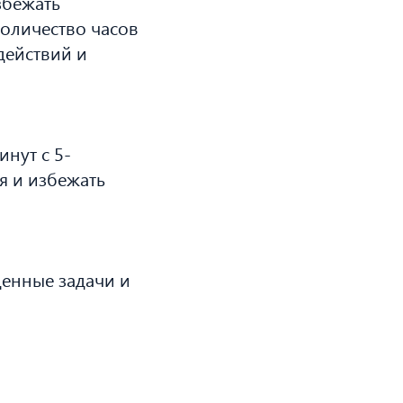
збежать
количество часов
 действий и
нут с 5-
я и избежать
денные задачи и