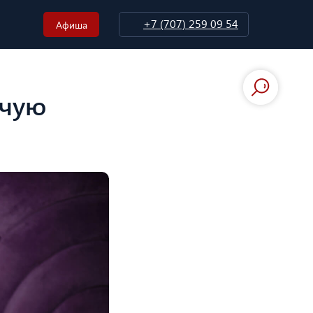
+7 (707) 259 09 54
Афиша
очую