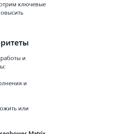
мотрим ключевые
повысить
оритеты
 работы и
ы:
олнения и
ложить или
isenhower Matrix