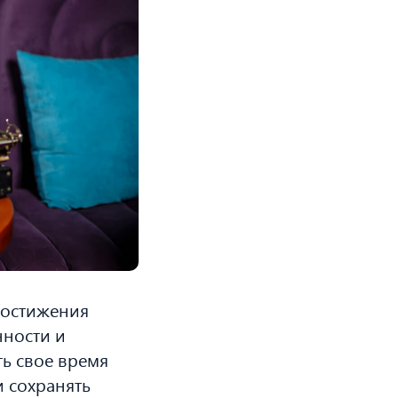
достижения
нности и
ь свое время
и сохранять