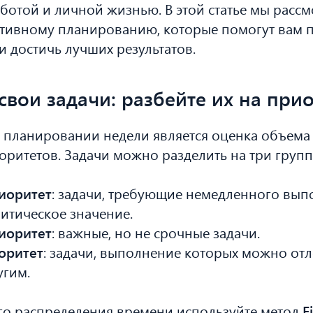
ботой и личной жизнью. В этой статье мы расс
ктивному планированию, которые помогут вам 
и достичь лучших результатов.
 свои задачи: разбейте их на при
 планировании недели является оценка объема
оритетов. Задачи можно разделить на три групп
иоритет
: задачи, требующие немедленного вып
итическое значение.
иоритет
: важные, но не срочные задачи.
оритет
: задачи, выполнение которых можно от
угим.
го распределения времени используйте метод
E