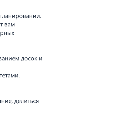
планировании.
т вам
ярных
ванием досок и
тетами.
ние, делиться