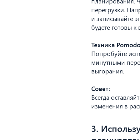
планирования. Ч
перегрузки. Нап
и записывайте эт
будете готовы 
Техника Pomodo
Попробуйте испо
минутными перер
выгорания.
Совет:
Всегда оставляй
изменения в рас
3. Использ
планирова