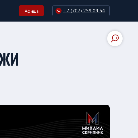
+7 (707) 259 09 54
Афиша
АЖИ