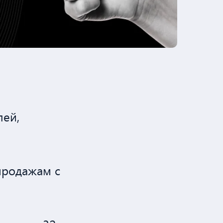
лей,
продажам с