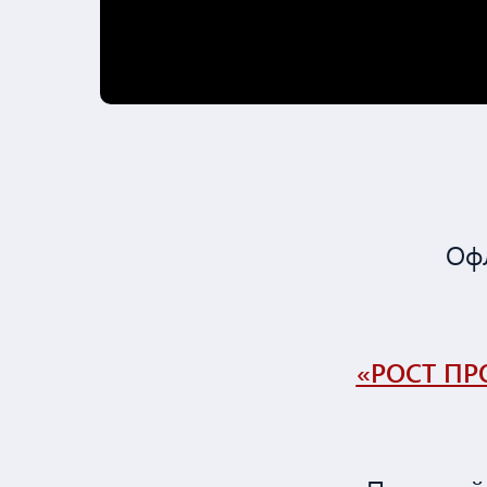
Оф
«РОСТ П